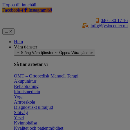
Hoppa till innehåll
Facebook-f
Instagram
040 - 30 17 16
info@fysiocenter.nu
Hem
Våra tjänster
Stäng Våra tjänster
Öppna Våra tjänster
Så här arbetar vi
OMT – Ortopedisk Manuell Terapi
Akupunktur
Rehabträning
Idrottsmedicin
Yoga
Artrosskola
Diagnostiskt ultraljud
Stötvåg
Yrsel
Kvinnohälsa
Kvalitet och patientnöjdhet