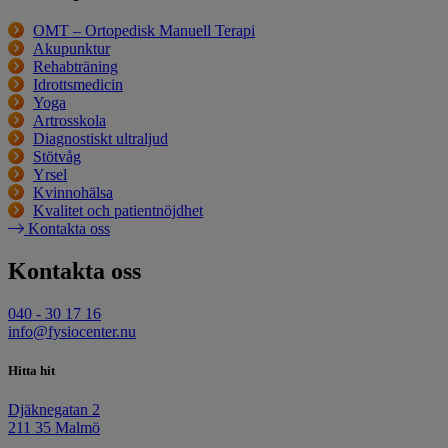
OMT – Ortopedisk Manuell Terapi
Akupunktur
Rehabträning
Idrottsmedicin
Yoga
Artrosskola
Diagnostiskt ultraljud
Stötvåg
Yrsel
Kvinnohälsa
Kvalitet och patientnöjdhet
Kontakta oss
Kontakta oss
040 - 30 17 16
info@fysiocenter.nu
Hitta hit
Djäknegatan 2
211 35 Malmö