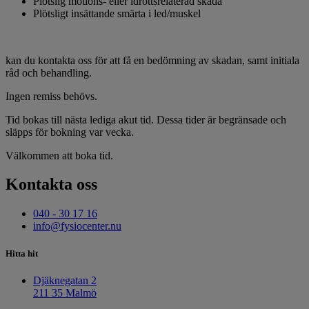
Plötslig motions- eller idrottsrelaterad skada
Plötsligt insättande smärta i led/muskel
kan du kontakta oss för att få en bedömning av skadan, samt initiala
råd och behandling.
Ingen remiss behövs.
Tid bokas till nästa lediga akut tid. Dessa tider är begränsade och
släpps för bokning var vecka.
Välkommen att boka tid.
Kontakta oss
040 - 30 17 16
info@fysiocenter.nu
Hitta hit
Djäknegatan 2
211 35 Malmö