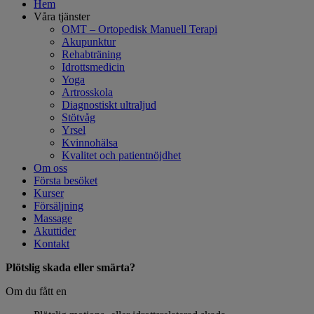
Hem
Våra tjänster
OMT – Ortopedisk Manuell Terapi
Akupunktur
Rehabträning
Idrottsmedicin
Yoga
Artrosskola
Diagnostiskt ultraljud
Stötvåg
Yrsel
Kvinnohälsa
Kvalitet och patientnöjdhet
Om oss
Första besöket
Kurser
Försäljning
Massage
Akuttider
Kontakt
Plötslig skada eller smärta?
Om du fått en