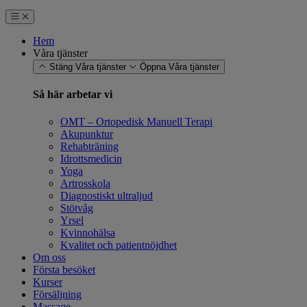
Hem
Våra tjänster
Stäng Våra tjänster
Öppna Våra tjänster
Så här arbetar vi
OMT – Ortopedisk Manuell Terapi
Akupunktur
Rehabträning
Idrottsmedicin
Yoga
Artrosskola
Diagnostiskt ultraljud
Stötvåg
Yrsel
Kvinnohälsa
Kvalitet och patientnöjdhet
Om oss
Första besöket
Kurser
Försäljning
Massage