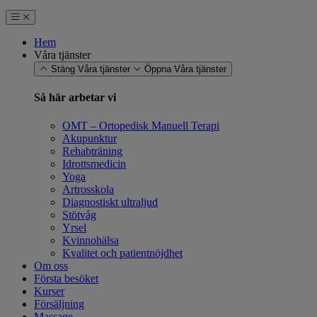
Hem
Våra tjänster
Stäng Våra tjänster
Öppna Våra tjänster
Så här arbetar vi
OMT – Ortopedisk Manuell Terapi
Akupunktur
Rehabträning
Idrottsmedicin
Yoga
Artrosskola
Diagnostiskt ultraljud
Stötvåg
Yrsel
Kvinnohälsa
Kvalitet och patientnöjdhet
Om oss
Första besöket
Kurser
Försäljning
Massage