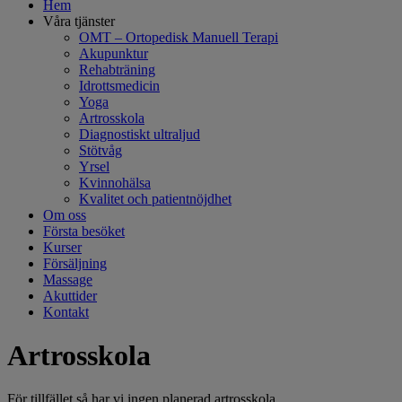
Hem
Våra tjänster
OMT – Ortopedisk Manuell Terapi
Akupunktur
Rehabträning
Idrottsmedicin
Yoga
Artrosskola
Diagnostiskt ultraljud
Stötvåg
Yrsel
Kvinnohälsa
Kvalitet och patientnöjdhet
Om oss
Första besöket
Kurser
Försäljning
Massage
Akuttider
Kontakt
Artrosskola
För tillfället så har vi ingen planerad artrosskola.