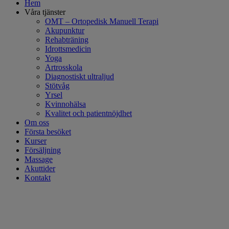
Hem
Våra tjänster
OMT – Ortopedisk Manuell Terapi
Akupunktur
Rehabträning
Idrottsmedicin
Yoga
Artrosskola
Diagnostiskt ultraljud
Stötvåg
Yrsel
Kvinnohälsa
Kvalitet och patientnöjdhet
Om oss
Första besöket
Kurser
Försäljning
Massage
Akuttider
Kontakt