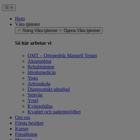
Hem
Våra tjänster
Stäng Våra tjänster
Öppna Våra tjänster
Så här arbetar vi
OMT – Ortopedisk Manuell Terapi
Akupunktur
Rehabträning
Idrottsmedicin
Yoga
Artrosskola
Diagnostiskt ultraljud
Stötvåg
Yrsel
Kvinnohälsa
Kvalitet och patientnöjdhet
Om oss
Första besöket
Kurser
Försäljning
Massage