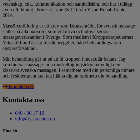
vetenskap, etik, kommunikation och samhällslära, och har i tillägg
även utbildning i Kinesio Tape (KT1) från Ystad Rehab Center
2014.
Massörcertifiering är ett krav som Branschrådet för svensk massage
ställer på alla massörer som vill driva och utöva seriös
massageverksamhet i Sverige. Som medlem i Kroppsterapeuternas
Yrkesförbund är jag för din trygghet, både behandlings- och
ansvarsförsäkrad.
Min behandling går ut på att få kroppen i muskulär balans. Jag
kombinerar massage- och muskeltöjningstekniker enligt den
klassiskt svenska massagen. I samarbete med din personliga tränare
och fysioterapeut kan jag hjälpa dig att optimera din behandling.
Kontakta oss
Kontakta oss
040 - 30 17 16
info@fysiocenter.nu
Hitta hit